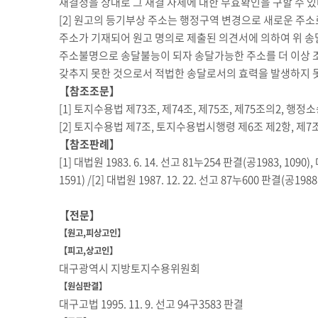
재결청을 상대로 그 재결 자체에 대한 무효확인을 구할 수 있
[2] 원고의 등기부상 주소는 행정구역 변경으로 새로운 주
주소가 기재되어 원고 명의로 제출된 의견서에 의하여 위 송
주소불명으로 송달불능이 되자 송달가능한 주소를 더 이상 
갖추지 못한 것으로서 적법한 송달로서의 효력을 발생하지 
【참조조문】
[1]
토지수용법 제73조
,
제74조
,
제75조
,
제75조의2
,
행정소
[2]
토지수용법 제7조
,
토지수용법시행령 제6조 제2항
,
제7
【참조판례】
[1]
대법원 1983. 6. 14. 선고 81누254 판결(공1983, 1090)
,
1591)
/[2]
대법원 1987. 12. 22. 선고 87누600 판결(공1988,
【전문】
【원고,피상고인】
【피고,상고인】
대구광역시 지방토지수용위원회
【원심판결】
대구고법 1995. 11. 9. 선고 94구3583 판결