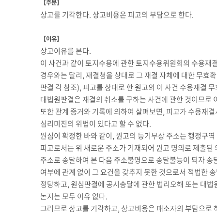
【주문】
상고를 기각한다. 상고비용은 피고의 부담으로 한다.
【이유】
상고이유를 본다.
이 사건과 같이 토지수용에 관한 토지수용위원회의 수용재결
경우와는 달리, 재결청을 상대로 그 재결 자체에 대한 무효확
판결
각 참조), 피고를 상대로 한 원고의 이 사건 수용재결
대법원판결은 재결의 취소를 구하는 사건에 관한 것이므로 
또한 관계 증거와 기록에 의하여 살펴보면, 피고가 수용재결
심리미진의 위법이 있다고 할 수 없다.
원심이 확정한 바와 같이, 원고의 등기부상 주소는 행정구역
피고로서는 위 새로운 주소가 기재되어 원고 명의로 제출된 
주소로 송달하여 본 다음 주소불명으로 송달불능이 되자 송달
여부에 관계 없이 그 요건을 갖추지 못한 것으로서 적법한 
정당하고, 원심판결에 공시송달에 관한 법리오해 또는 대법원
논지는 모두 이유 없다.
그러므로 상고를 기각하고, 상고비용은 패소자의 부담으로 하